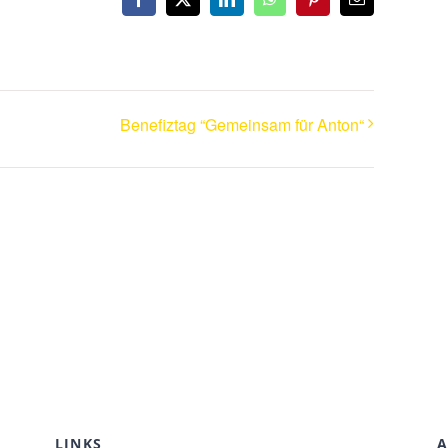
Facebook
X
LinkedIn
WhatsApp
Pinterest
Email
Benefiztag “Gemeinsam für Anton“
LINKS
A