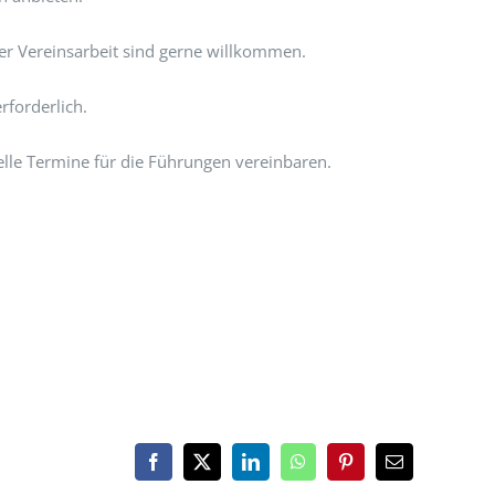
er Vereinsarbeit sind gerne willkommen.
rforderlich.
lle Termine für die Führungen vereinbaren.
Facebook
X
LinkedIn
WhatsApp
Pinterest
Email