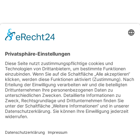
29. August | 20:00 Uhr
Westpfälzer Blächbläserconsort ,,Blech Pur‘‘
1
2