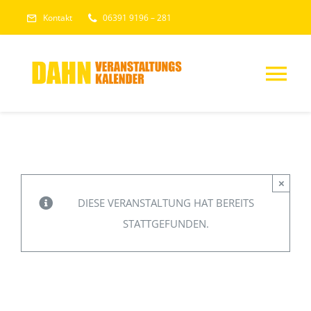
Skip
Kontakt
06391 9196 – 281
to
content
Tog
Nav
HOME
VERANSTALTU
×
DIESE VERANSTALTUNG HAT BEREITS
STATTGEFUNDEN.