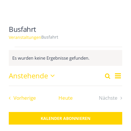
Busfahrt
Busfahrt
Veranstaltungen
Veranstaltungen
Es wurden keine Ergebnisse gefunden.
Hinweis
Vera
Anstehende
Suche
Verans
Liste
Ansi
Datum
wählen.
Navi
Suche
Veranstaltungen
Vorherige
Heute
Nächste
und
Veranstal
Ansich
KALENDER ABONNIEREN
Naviga