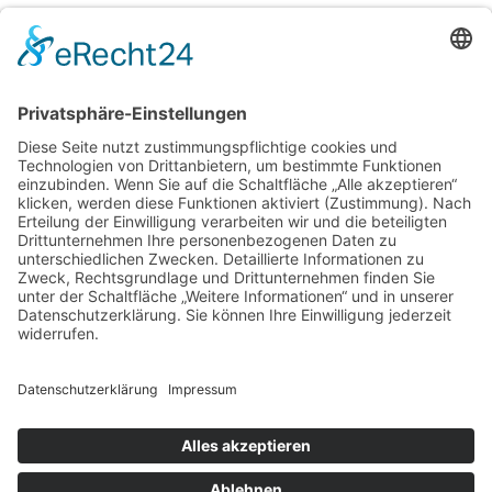
29. August | 20:00 Uhr
Westpfälzer Blächbläserconsort ,,Blech Pur‘‘
1
2
© 2026 Stadt Dahn | Veranstaltungskalender für