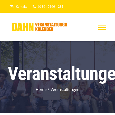
Skip
Kontakt
06391 9196 – 281
to
content
Tog
Nav
HOME
VERANSTALTUNGEN
Veranstaltung
Veranstaltung senden
Home
Veranstaltungen