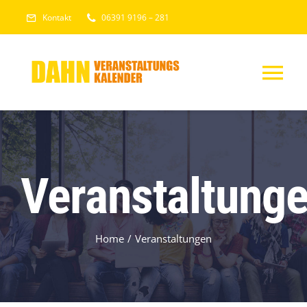
Skip
Kontakt
06391 9196 – 281
to
content
Tog
Nav
HOME
VERANSTALTU
Veranstaltung
Home
Veranstaltungen