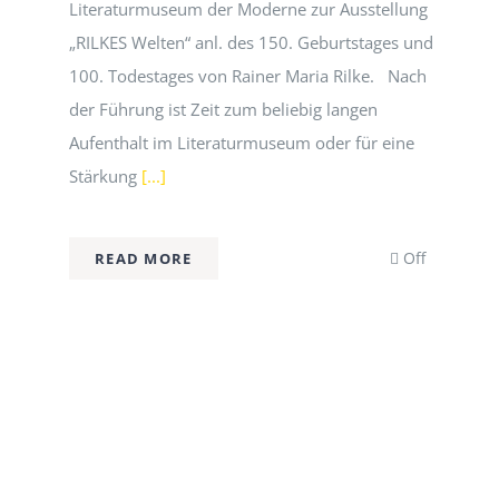
Literaturmuseum der Moderne zur Ausstellung
„RILKES Welten“ anl. des 150. Geburtstages und
100. Todestages von Rainer Maria Rilke. Nach
der Führung ist Zeit zum beliebig langen
Aufenthalt im Literaturmuseum oder für eine
Stärkung
[...]
Comment
Off
READ MORE
off
on
Busfahrt
zur
RILKE-
Ausstellu
nach
Marbach