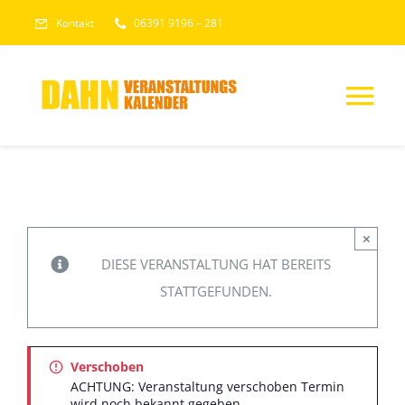
Skip
Kontakt
06391 9196 – 281
to
content
Tog
Nav
HOME
VERANSTALTUNGEN
×
DIESE VERANSTALTUNG HAT BEREITS
Veranstaltung senden
STATTGEFUNDEN.
Verschoben
ACHTUNG: Veranstaltung verschoben Termin
wird noch bekannt gegeben