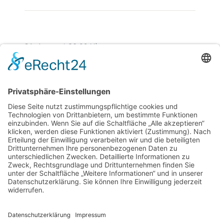
21. August | 20:00 Uhr
Der Zerbrochene Krug
29. August | 20:00 Uhr
Westpfälzer Blächbläserconsort ,,Blech Pur‘‘
1
2