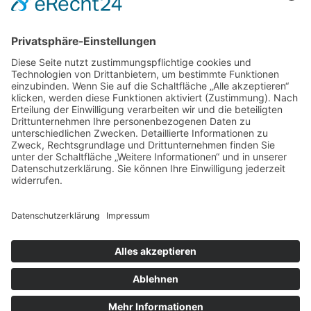
29. August | 20:00 Uhr
Westpfälzer Blächbläserconsort ,,Blech Pur‘‘
1
2
© 2026 Stadt Dahn | Veranstaltungskalender für
Events in und um Dahn