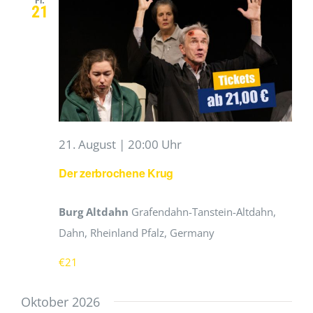
Fr.
21
Ansich
Naviga
21. August | 20:00 Uhr
Der zerbrochene Krug
Burg Altdahn
Grafendahn-Tanstein-Altdahn,
Dahn, Rheinland Pfalz, Germany
€21
Oktober 2026