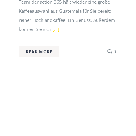
Team der action 365 hält wieder eine große
Kaffeeauswahl aus Guatemala für Sie bereit:
reiner Hochlandkaffee! Ein Genuss. Außerdem
können Sie sich
[...]
comment
0
READ MORE
on
MARTINI
am
9.
Novembe
in
Dahn:
Gerecht
handeln
–
mit
Genuss
Gutes
tun