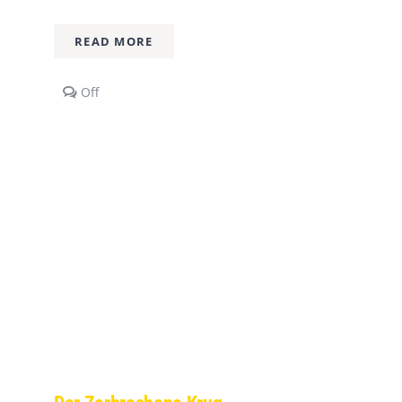
READ MORE
Comments
Off
off
on
Kindertheater-
Das
Traumfresserchen