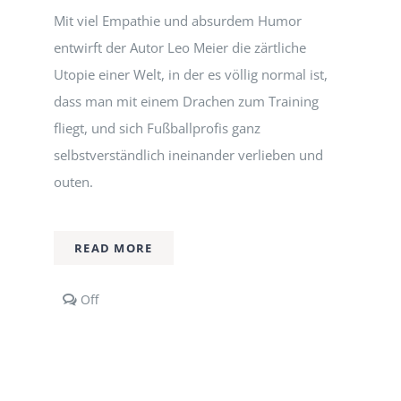
Mit viel Empathie und absurdem Humor
entwirft der Autor Leo Meier die zärtliche
Utopie einer Welt, in der es völlig normal ist,
dass man mit einem Drachen zum Training
fliegt, und sich Fußballprofis ganz
selbstverständlich ineinander verlieben und
outen.
READ MORE
Comments
Off
off
on
Zwei
Herren
von
Real