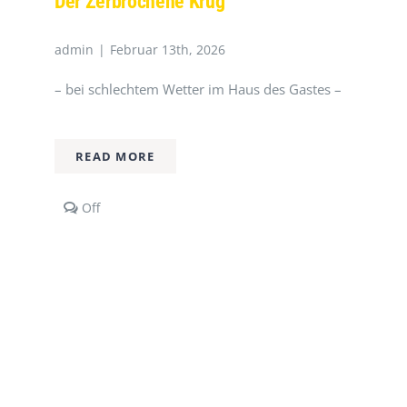
Der Zerbrochene Krug
admin
|
Februar 13th, 2026
– bei schlechtem Wetter im Haus des Gastes –
READ MORE
Comments
Off
off
on
Der
zerbrochene
Krug