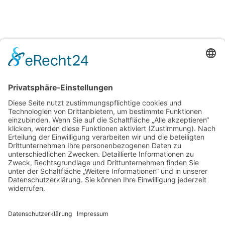
29. August | 20:00 Uhr
Westpfälzer Blächbläserconsort ,,Blech Pur‘‘
1
2