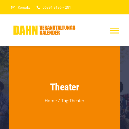
Skip
Kontakt
06391 9196 – 281
to
content
Tog
Nav
HOME
VERANSTALTU
Theater
Home
Tag:
Theater